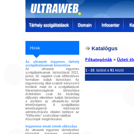
Hírek
Katalógus
Főkategóriák
»
Üzleti él
Az ultraweb ingyenes tárhely
szolgáltatásainak kivezetése
Az ultraweb ingyenes
1 - 10
. találat a
91
közül
szolgáltatásainak biztosítását 2021.
június 30. napjától csak elôfizetéses
formában tudjuk biztosítani. Az
ingyenesség által szabott kényszerű
korlátok miatt és a szolgáltatások
folyamatosságának biztosítása
érdekében csak és kizárólag
díjfizetés ellenében tudjuk biztosítani
a jövôben az ultraweb.hu kínált
lehetôségeket. A szolgáltatási
lehetôségekrôl információt
adminisztrációs oldalon belépve az
"Elôfizetés" szekcióban találhat.
Köszönjük megértésüket.
Ingyenese email cimek változása
Az ultraweb ingyenes tárhelyeihez
biztositott ingyenes emailcimek