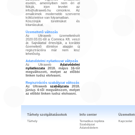
esetén, amennyiben nem éri el
fiókját, irjon levelet az
info@ultraweb.hu cimünkre. Az
emailcimek modernebb szerverre
költöztetése van folyamatban.
Köszönjük türelmüket és
kitartásukat.
Üzemeltetô változás
Az Ultraweb üzemeltetését
2020.03.01-tôl a Comnica Kft. veszi
át. Sajnálattal értesítjük, a korábbi
ôzemeltetô döntése alapján új
regisztrációra már nem lesz
lehetôség.
Adatvédelmi nyilatkozat változás
Az Ultraweb
Adatvédelmi
nyilatkozata
2018. május 16-tól
megváltozott, melyet az előbbi
linken tudsz elolvasni.
Regisztrációs szabályzat változás
Az Ultraweb
szabályzata
2018.
június 4-től megváltozott, melyet
az előbbi linken tudsz elolvasni.
Tárhely szolgáltatásokok
Info center
Üzemeltet
Tárhely
Tematikus toplista
Kapcsolat
Szabályzat
Adatvédelem