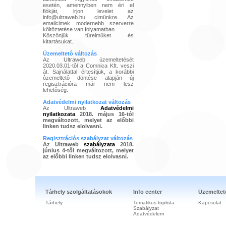
esetén, amennyiben nem éri el
fiókját, irjon levelet az
info@ultraweb.hu cimünkre. Az
emailcimek modernebb szerverre
költöztetése van folyamatban.
Köszönjük türelmüket és
kitartásukat.
Üzemeltetô változás
Az Ultraweb üzemeltetését
2020.03.01-tôl a Comnica Kft. veszi
át. Sajnálattal értesítjük, a korábbi
ôzemeltetô döntése alapján új
regisztrációra már nem lesz
lehetôség.
Adatvédelmi nyilatkozat változás
Az Ultraweb
Adatvédelmi
nyilatkozata
2018. május 16-tól
megváltozott, melyet az előbbi
linken tudsz elolvasni.
Regisztrációs szabályzat változás
Az Ultraweb
szabályzata
2018.
június 4-től megváltozott, melyet
az előbbi linken tudsz elolvasni.
Tárhely szolgáltatásokok
Info center
Üzemeltet
Tárhely
Tematikus toplista
Kapcsolat
Szabályzat
Adatvédelem