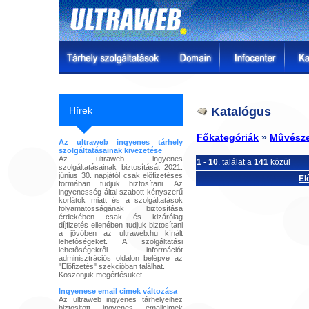
Hírek
Katalógus
Főkategóriák
»
Mûvésze
Az ultraweb ingyenes tárhely
szolgáltatásainak kivezetése
Az ultraweb ingyenes
1 - 10
. találat a
141
közül
szolgáltatásainak biztosítását 2021.
június 30. napjától csak elôfizetéses
El
formában tudjuk biztosítani. Az
ingyenesség által szabott kényszerű
korlátok miatt és a szolgáltatások
folyamatosságának biztosítása
érdekében csak és kizárólag
díjfizetés ellenében tudjuk biztosítani
a jövôben az ultraweb.hu kínált
lehetôségeket. A szolgáltatási
lehetôségekrôl információt
adminisztrációs oldalon belépve az
"Elôfizetés" szekcióban találhat.
Köszönjük megértésüket.
Ingyenese email cimek változása
Az ultraweb ingyenes tárhelyeihez
biztositott ingyenes emailcimek