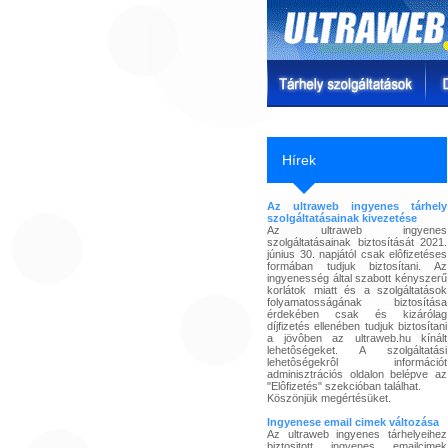
Hírek
Az ultraweb ingyenes tárhely
szolgáltatásainak kivezetése
Az ultraweb ingyenes
szolgáltatásainak biztosítását 2021.
június 30. napjától csak elôfizetéses
formában tudjuk biztosítani. Az
ingyenesség által szabott kényszerű
korlátok miatt és a szolgáltatások
folyamatosságának biztosítása
érdekében csak és kizárólag
díjfizetés ellenében tudjuk biztosítani
a jövôben az ultraweb.hu kínált
lehetôségeket. A szolgáltatási
lehetôségekrôl információt
adminisztrációs oldalon belépve az
"Elôfizetés" szekcióban találhat.
Köszönjük megértésüket.
Ingyenese email cimek változása
Az ultraweb ingyenes tárhelyeihez
biztositott ingyenes emailcimek