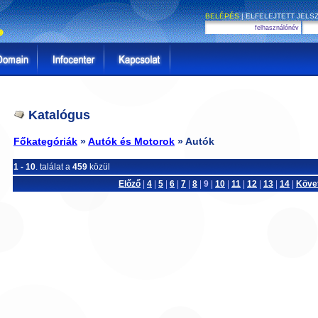
BELÉPÉS
|
ELFELEJTETT JELS
Katalógus
Főkategóriák
»
Autók és Motorok
» Autók
1 - 10
. találat a
459
közül
Előző
|
4
|
5
|
6
|
7
|
8
|
9
|
10
|
11
|
12
|
13
|
14
|
Köve