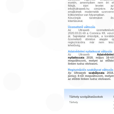
esetén, amennyiben nem éri el
fiókját, irjon levelet az
info@ultraweb.hu cimünkre. Az
emailcimek modernebb szerverre
költöztetése van folyamatban.
Köszönjük türelmüket és
kitartásukat.
Üzemeltetô változás
Az Ultraweb üzemeltetését
2020.03.01-tôl a Comnica Kft. veszi
át. Sajnálattal értesítjük, a korábbi
ôzemeltetô döntése alapján új
regisztrációra már nem lesz
lehetôség.
Adatvédelmi nyilatkozat változás
Az Ultraweb
Adatvédelmi
nyilatkozata
2018. május 16-tól
megváltozott, melyet az előbbi
linken tudsz elolvasni.
Regisztrációs szabályzat változás
Az Ultraweb
szabályzata
2018.
június 4-től megváltozott, melyet
az előbbi linken tudsz elolvasni.
Tárhely szolgáltatásokok
Tárhely