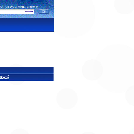
ZÓ
|
ÚJ WEB-MAIL (Externet)
tkező