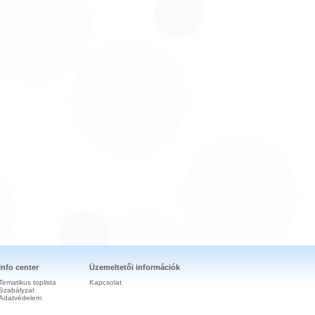
Info center
Üzemeltetői információk
Tematikus toplista
Kapcsolat
Szabályzat
Adatvédelem