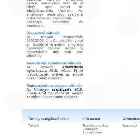
esetén, amennyiben nem éri el
fiókját, irjon levelet az
info@ultraweb.hu cimünkre. Az
emailcimek modernebb szerverre
költöztetése van folyamatban.
Köszönjük türelmüket és
kitartásukat.
Üzemeltetô változás
Az Ultraweb üzemeltetését
2020.03.01-tôl a Comnica Kft. veszi
át. Sajnálattal értesítjük, a korábbi
ôzemeltetô döntése alapján új
regisztrációra már nem lesz
lehetôség.
Adatvédelmi nyilatkozat változás
Az Ultraweb
Adatvédelmi
nyilatkozata
2018. május 16-tól
megváltozott, melyet az előbbi
linken tudsz elolvasni.
Regisztrációs szabályzat változás
Az Ultraweb
szabályzata
2018.
június 4-től megváltozott, melyet
az előbbi linken tudsz elolvasni.
Tárhely szolgáltatásokok
Info center
Üzemeltet
Tárhely
Tematikus toplista
Kapcsolat
Szabályzat
Adatvédelem