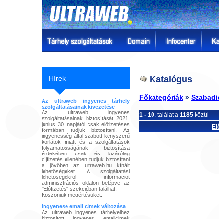
Hírek
Katalógus
Főkategóriák
»
Szabadi
Az ultraweb ingyenes tárhely
szolgáltatásainak kivezetése
Az ultraweb ingyenes
1 - 10
. találat a
1185
közül
szolgáltatásainak biztosítását 2021.
június 30. napjától csak elôfizetéses
El
formában tudjuk biztosítani. Az
ingyenesség által szabott kényszerű
korlátok miatt és a szolgáltatások
folyamatosságának biztosítása
érdekében csak és kizárólag
díjfizetés ellenében tudjuk biztosítani
a jövôben az ultraweb.hu kínált
lehetôségeket. A szolgáltatási
lehetôségekrôl információt
adminisztrációs oldalon belépve az
"Elôfizetés" szekcióban találhat.
Köszönjük megértésüket.
Ingyenese email cimek változása
Az ultraweb ingyenes tárhelyeihez
biztositott ingyenes emailcimek