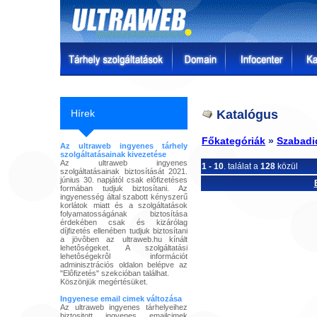
Hírek
Katalógus
Főkategóriák
»
Szabadi
Az ultraweb ingyenes tárhely
szolgáltatásainak kivezetése
Az ultraweb ingyenes
1 - 10
. találat a
128
közül
szolgáltatásainak biztosítását 2021.
június 30. napjától csak elôfizetéses
formában tudjuk biztosítani. Az
ingyenesség által szabott kényszerű
korlátok miatt és a szolgáltatások
folyamatosságának biztosítása
érdekében csak és kizárólag
díjfizetés ellenében tudjuk biztosítani
a jövôben az ultraweb.hu kínált
lehetôségeket. A szolgáltatási
lehetôségekrôl információt
adminisztrációs oldalon belépve az
"Elôfizetés" szekcióban találhat.
Köszönjük megértésüket.
Ingyenese email cimek változása
Az ultraweb ingyenes tárhelyeihez
biztositott ingyenes emailcimek