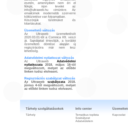
esetén, amennyiben nem éri el
fiókját, irjon levelet az
info@ultraweb.hu cimünkre. Az
emailcimek modernebb szerverre
költöztetése van folyamatban.
Köszönjük türelmüket és
kitartásukat.
Üzemeltetô változás
Az Ultraweb üzemeltetését
2020.03.01-tôl a Comnica Kft. veszi
át. Sajnálattal értesítjük, a korábbi
ôzemeltetô döntése alapján új
regisztrációra már nem lesz
lehetôség.
Adatvédelmi nyilatkozat változás
Az Ultraweb
Adatvédelmi
nyilatkozata
2018. május 16-tól
megváltozott, melyet az előbbi
linken tudsz elolvasni.
Regisztrációs szabályzat változás
Az Ultraweb
szabályzata
2018.
június 4-től megváltozott, melyet
az előbbi linken tudsz elolvasni.
Tárhely szolgáltatásokok
Info center
Üzemeltet
Tárhely
Tematikus toplista
Kapcsolat
Szabályzat
Adatvédelem