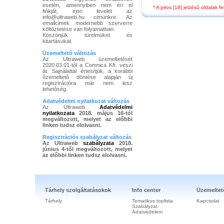
esetén, amennyiben nem éri el
* A piros [18] jelzésű oldalak 
fiókját, irjon levelet az
info@ultraweb.hu cimünkre. Az
emailcimek modernebb szerverre
költöztetése van folyamatban.
Köszönjük türelmüket és
kitartásukat.
Üzemeltetô változás
Az Ultraweb üzemeltetését
2020.03.01-tôl a Comnica Kft. veszi
át. Sajnálattal értesítjük, a korábbi
ôzemeltetô döntése alapján új
regisztrációra már nem lesz
lehetôség.
Adatvédelmi nyilatkozat változás
Az Ultraweb
Adatvédelmi
nyilatkozata
2018. május 16-tól
megváltozott, melyet az előbbi
linken tudsz elolvasni.
Regisztrációs szabályzat változás
Az Ultraweb
szabályzata
2018.
június 4-től megváltozott, melyet
az előbbi linken tudsz elolvasni.
Tárhely szolgáltatásokok
Info center
Üzemeltet
Tárhely
Tematikus toplista
Kapcsolat
Szabályzat
Adatvédelem