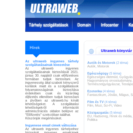
Hírek
Ultraweb könyvtár
Az ultraweb ingyenes tárhely
Autók és Motorok
(2 téma)
szolgáltatásainak kivezetése
Autók
,
Motorok
Az ultraweb ingyenes
szolgáltatásainak biztosítását 2021.
Egészségügy
(5 téma)
június 30. napjától csak elôfizetéses
Egészséges életmód
,
Gyógyás
formában tudjuk biztosítani. Az
Hagyományos orvostudomány
,
ingyenesség által szabott kényszerű
Természetgyógyászat
,
Testápo
korlátok miatt és a szolgáltatások
folyamatosságának biztosítása
Ezoterika
(4 téma)
érdekében csak és kizárólag
Fantaszikum
,
Jóslás
,
Mágus
,
S
díjfizetés ellenében tudjuk biztosítani
a jövôben az ultraweb.hu kínált
Film és TV
(4 téma)
lehetôségeket. A szolgáltatási
Film
,
Mozi
,
Sci-Fi
,
Video
lehetôségekrôl információt
adminisztrációs oldalon belépve az
Közigazgatás
(5 téma)
"Elôfizetés" szekcióban találhat.
EU
,
Hadsereg
,
Hírek és média
Köszönjük megértésüket.
Politika
Ingyenese email cimek változása
Az ultraweb ingyenes tárhelyeihez
biztositott ingyenes emailcimek