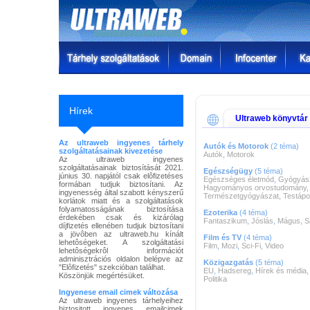
Hírek
Ultraweb könyvtár
Az ultraweb ingyenes tárhely
Autók és Motorok
(2 téma)
szolgáltatásainak kivezetése
Autók
,
Motorok
Az ultraweb ingyenes
szolgáltatásainak biztosítását 2021.
Egészségügy
(5 téma)
június 30. napjától csak elôfizetéses
Egészséges életmód
,
Gyógyás
formában tudjuk biztosítani. Az
Hagyományos orvostudomány
,
ingyenesség által szabott kényszerű
Természetgyógyászat
,
Testápo
korlátok miatt és a szolgáltatások
folyamatosságának biztosítása
Ezoterika
(4 téma)
érdekében csak és kizárólag
Fantaszikum
,
Jóslás
,
Mágus
,
S
díjfizetés ellenében tudjuk biztosítani
a jövôben az ultraweb.hu kínált
Film és TV
(4 téma)
lehetôségeket. A szolgáltatási
Film
,
Mozi
,
Sci-Fi
,
Video
lehetôségekrôl információt
adminisztrációs oldalon belépve az
Közigazgatás
(5 téma)
"Elôfizetés" szekcióban találhat.
EU
,
Hadsereg
,
Hírek és média
Köszönjük megértésüket.
Politika
Ingyenese email cimek változása
Az ultraweb ingyenes tárhelyeihez
biztositott ingyenes emailcimek