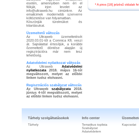
esetén, amennyiben nem éri el
* A piros [18] jelzésű oldalak 
fiókját, irjon levelet az
info@ultraweb.hu cimünkre. Az
emailcimek modernebb szerverre
költöztetése van folyamatban.
Köszönjük türelmüket és
kitartásukat.
Üzemeltetô változás
Az Ultraweb üzemeltetését
2020.03.01-tôl a Comnica Kft. veszi
át. Sajnálattal értesítjük, a korábbi
ôzemeltetô döntése alapján új
regisztrációra már nem lesz
lehetôség.
Adatvédelmi nyilatkozat változás
Az Ultraweb
Adatvédelmi
nyilatkozata
2018. május 16-tól
megváltozott, melyet az előbbi
linken tudsz elolvasni.
Regisztrációs szabályzat változás
Az Ultraweb
szabályzata
2018.
június 4-től megváltozott, melyet
az előbbi linken tudsz elolvasni.
Tárhely szolgáltatásokok
Info center
Üzemeltet
Tárhely
Tematikus toplista
Kapcsolat
Szabályzat
Adatvédelem