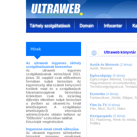
Hírek
Ultraweb könyvtár
Az ultraweb ingyenes tárhely
Autók és Motorok
(2 téma)
szolgáltatásainak kivezetése
Autók
,
Motorok
Az ultraweb ingyenes
szolgáltatásainak biztosítását 2021.
Egészségügy
(5 téma)
június 30. napjától csak elôfizetéses
Egészséges életmód
,
Gyógyás
formában tudjuk biztosítani. Az
Hagyományos orvostudomány
,
ingyenesség által szabott kényszerű
Természetgyógyászat
,
Testápo
korlátok miatt és a szolgáltatások
folyamatosságának biztosítása
Ezoterika
(4 téma)
érdekében csak és kizárólag
Fantaszikum
,
Jóslás
,
Mágus
,
S
díjfizetés ellenében tudjuk biztosítani
a jövôben az ultraweb.hu kínált
Film és TV
(4 téma)
lehetôségeket. A szolgáltatási
Film
,
Mozi
,
Sci-Fi
,
Video
lehetôségekrôl információt
adminisztrációs oldalon belépve az
Közigazgatás
(5 téma)
"Elôfizetés" szekcióban találhat.
EU
,
Hadsereg
,
Hírek és média
Köszönjük megértésüket.
Politika
Ingyenese email cimek változása
Az ultraweb ingyenes tárhelyeihez
biztositott ingyenes emailcimek